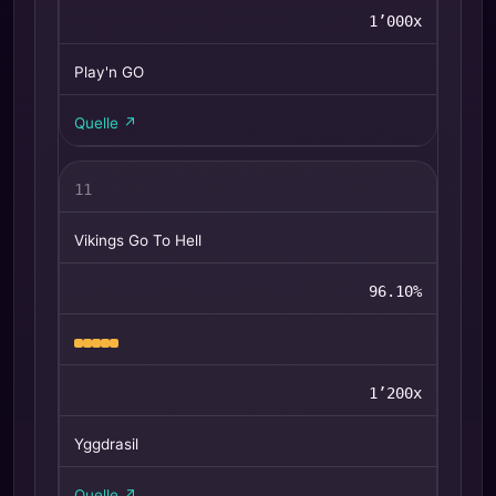
1’000x
Play'n GO
Quelle ↗
11
Vikings Go To Hell
96.10%
5/5
1’200x
Yggdrasil
Quelle ↗