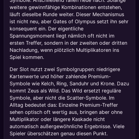
weitere gewinnfähige Kombinationen entstehen,
läuft dieselbe Runde weiter. Dieser Mechanismus
ist nicht neu, aber Gates of Olympus setzt ihn sehr
konsequent ein. Der eigentliche
Spannungsmoment liegt nämlich oft nicht im
ersten Treffer, sondern in der zweiten oder dritten
Nachladung, wenn plötzlich Multiplikatoren ins
Spiel kommen.
Der Slot nutzt zwei Symbolgruppen: niedrigere
Kartenwerte und höher zahlende Premium-
Symbole wie Kelch, Ring, Sanduhr und Krone. Dazu
kommt Zeus als Wild. Das Wild ersetzt reguläre
Symbole, aber nicht die Scatter-Symbole. Im
Alltag bedeutet das: Einzelne Premium-Treffer
sehen optisch oft wertig aus, bringen aber ohne
Multiplikator oder längere Kaskade nicht
automatisch außergewöhnliche Ergebnisse. Viele
Spieler überschätzen genau diesen Punkt.