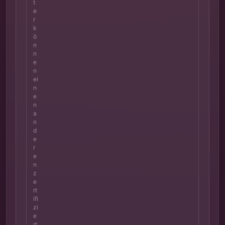
t
e
r
k
ö
n
n
e
n
ei
n
e
n
a
n
d
e
r
e
n
z
e
rt
ifi
zi
e
rt