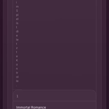
i
m
S
pi
el
is
t
di
e
le
t
z
t
e
K
o
n
tr
ol
le
.
1
Immortal Romance