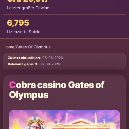
Letzter großer Gewinn.
6,795
Lizenzierte Spiele.
Home
/
Gates Of Olympus
Zuletzt aktualisiert:
08-06-2026
Relevanz geprüft:
06-08-2026
Cobra casino Gates of
Olympus