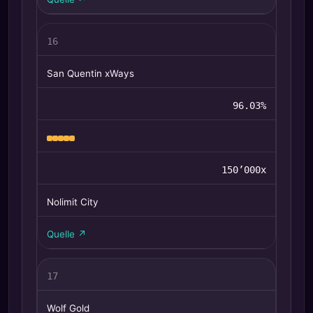
16
San Quentin xWays
96.03%
5/5
150’000x
Nolimit City
Quelle ↗
17
Wolf Gold