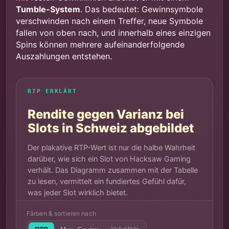
Tumble-System
. Das bedeutet: Gewinnsymbole
verschwinden nach einem Treffer, neue Symbole
fallen von oben nach, und innerhalb eines einzigen
Spins können mehrere aufeinanderfolgende
Auszahlungen entstehen.
RTP ERKLÄRT
Rendite gegen Varianz bei
Slots in Schweiz abgebildet
Der plakative RTP-Wert ist nur die halbe Wahrheit
darüber, wie sich ein Slot von Hacksaw Gaming
verhält. Das Diagramm zusammen mit der Tabelle
zu lesen, vermittelt ein fundiertes Gefühl dafür,
was jeder Slot wirklich bietet.
Färben & sortieren nach