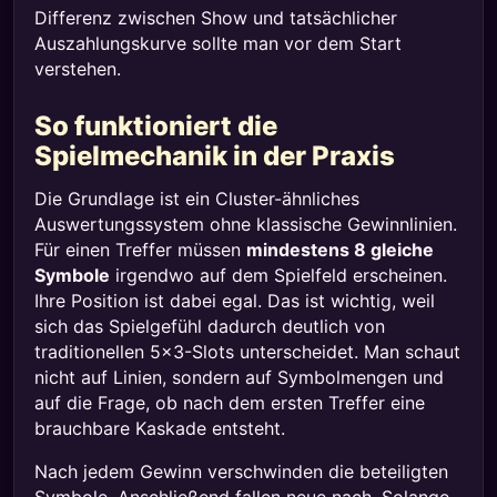
Differenz zwischen Show und tatsächlicher
Auszahlungskurve sollte man vor dem Start
verstehen.
So funktioniert die
Spielmechanik in der Praxis
Die Grundlage ist ein Cluster-ähnliches
Auswertungssystem ohne klassische Gewinnlinien.
Für einen Treffer müssen
mindestens 8 gleiche
Symbole
irgendwo auf dem Spielfeld erscheinen.
Ihre Position ist dabei egal. Das ist wichtig, weil
sich das Spielgefühl dadurch deutlich von
traditionellen 5x3-Slots unterscheidet. Man schaut
nicht auf Linien, sondern auf Symbolmengen und
auf die Frage, ob nach dem ersten Treffer eine
brauchbare Kaskade entsteht.
Nach jedem Gewinn verschwinden die beteiligten
Symbole. Anschließend fallen neue nach. Solange