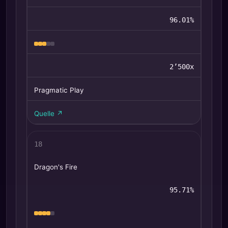
96.01%
3/5
2’500x
Pragmatic Play
Quelle ↗
18
Dragon's Fire
95.71%
4/5