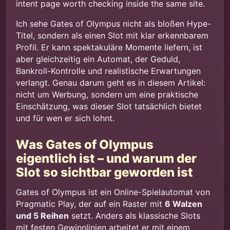
intent page worth checking inside the same site.
Ich sehe Gates of Olympus nicht als bloßen Hype-
Titel, sondern als einen Slot mit klar erkennbarem
Profil. Er kann spektakuläre Momente liefern, ist
aber gleichzeitig ein Automat, der Geduld,
Bankroll-Kontrolle und realistische Erwartungen
verlangt. Genau darum geht es in diesem Artikel:
nicht um Werbung, sondern um eine praktische
Einschätzung, was dieser Slot tatsächlich bietet
und für wen er sich lohnt.
Was Gates of Olympus
eigentlich ist – und warum der
Slot so sichtbar geworden ist
Gates of Olympus ist ein Online-Spielautomat von
Pragmatic Play, der auf ein Raster mit
6 Walzen
und 5 Reihen
setzt. Anders als klassische Slots
mit festen Gewinnlinien arbeitet er mit einem